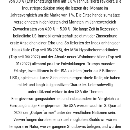
von 3,0 % (Erstschätzung) final auf 3,8 % (annualisiert) revidiert. Die
Industrieproduktion stieg die letzten drei Monate im
Jahresvergleich um die Marke von 1 %. Die Einzelhandelsumsätze
verzeichneten in den letzten drei Monaten im Jahresvergleich
Zuwachsraten von 4,09 % – 5,00 %. Die lange Zeit in Rezession
befindliche US-Immobilienwirtschaft zeigt mit der Zinssenkung
erste Anzeichen einer Erholung. So lieferten der Index anhängiger
Hauskäufe (Top seit 05/2025), der MBA Hypothekenmarktindex
(Top seit 04/2022) und der Absatz neuer Wohnimmobilien (Top seit
01/2022) allesamt positive Entwicklungen. Trumps massive
Erfolge, Investitionen in die USA zu leiten (mehr als 5 Billionen
USD), spielen auf kurze Sicht eine untergeordnete Rolle, sie haben
mittel- und langfristig positiven Charakter. Unterschwellig
unterstützend wirken in den USA die Themen
Energieversorgungssicherheit und insbesondere im Vergleich zu
Europa günstige Energiepreise. Die USA werden auch im 3. Quartal
2025 der „Outperformer“ unter den westlichen Nationen sein.
Verwerfungen durch einen aktuell möglichen Shutdown wären
temporärer Natur, wie vergangene Shutdowns belegen, und würden