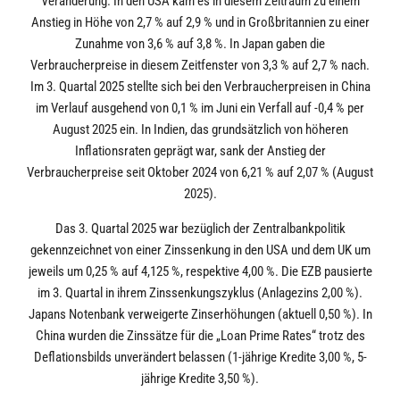
Veränderung. In den USA kam es in diesem Zeitraum zu einem
Anstieg in Höhe von 2,7 % auf 2,9 % und in Großbritannien zu einer
Zunahme von 3,6 % auf 3,8 %. In Japan gaben die
Verbraucherpreise in diesem Zeitfenster von 3,3 % auf 2,7 % nach.
Im 3. Quartal 2025 stellte sich bei den Verbraucherpreisen in China
im Verlauf ausgehend von 0,1 % im Juni ein Verfall auf -0,4 % per
August 2025 ein. In Indien, das grundsätzlich von höheren
Inflationsraten geprägt war, sank der Anstieg der
Verbraucherpreise seit Oktober 2024 von 6,21 % auf 2,07 % (August
2025).
Das 3. Quartal 2025 war bezüglich der Zentralbankpolitik
gekennzeichnet von einer Zinssenkung in den USA und dem UK um
jeweils um 0,25 % auf 4,125 %, respektive 4,00 %. Die EZB pausierte
im 3. Quartal in ihrem Zinssenkungszyklus (Anlagezins 2,00 %).
Japans Notenbank verweigerte Zinserhöhungen (aktuell 0,50 %). In
China wurden die Zinssätze für die „Loan Prime Rates“ trotz des
Deflationsbilds unverändert belassen (1-jährige Kredite 3,00 %, 5-
jährige Kredite 3,50 %).