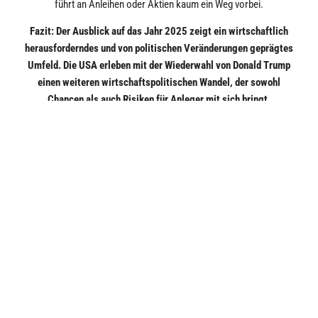
führt an Anleihen oder Aktien kaum ein Weg vorbei.
Fazit: Der Ausblick auf das Jahr 2025 zeigt ein wirtschaftlich
herausforderndes und von politischen Veränderungen geprägtes
Umfeld. Die USA erleben mit der Wiederwahl von Donald Trump
einen weiteren wirtschaftspolitischen Wandel, der sowohl
Chancen als auch Risiken für Anleger mit sich bringt,
insbesondere aufgrund der Fiskalpolitik und der internationalen
Spannungen. In Europa und China wird viel davon abhängen, wie
sich die Politik den neuen Herausforderungen stellt. Im
Gegensatz zu den USA haben diese Regionen allerdings den
Vorteil, dass die Aktienmärkte noch vergleichsweise günstig
sind. Positive Überraschungen sind hier in 2025 also in jedem
Fall möglich.
Die allgemeine Stimmung der Experten bleibt nach dem starken
Markt in 2024 auch weiter positiv. Der Konjunkturzyklus scheint
zwar langsam eine späte Phase erreicht zu haben, ist aber eben
noch nicht am Ende angelangt! Flexibilität bleibt in diesem
Umfeld besonders wichtig. Anleger sollten nicht nur auf die